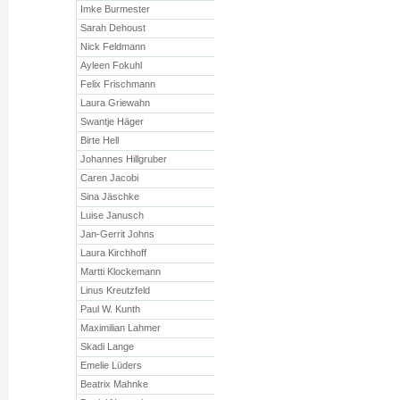
Imke Burmester
Sarah Dehoust
Nick Feldmann
Ayleen Fokuhl
Felix Frischmann
Laura Griewahn
Swantje Häger
Birte Hell
Johannes Hillgruber
Caren Jacobi
Sina Jäschke
Luise Janusch
Jan-Gerrit Johns
Laura Kirchhoff
Martti Klockemann
Linus Kreutzfeld
Paul W. Kunth
Maximilian Lahmer
Skadi Lange
Emelie Lüders
Beatrix Mahnke