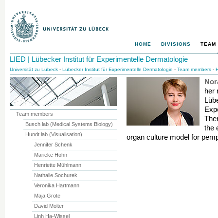
HOME
DIVISIONS
TEAM
LIED | Lübecker Institut für Experimentelle Dermatologie
Universität zu Lübeck
-
Lübecker Institut für Experimentelle Dermatologie
-
Team members
-
H
Nor
her 
Lübe
Expe
Team members
Ther
Busch lab (Medical Systems Biology)
the 
Hundt lab (Visualisation)
organ culture model for pemp
Jennifer Schenk
Marieke Höhn
Henriette Mühlmann
Nathalie Sochurek
Veronika Hartmann
Maja Grote
David Molter
Linh Ha-Wissel