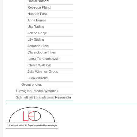
Danial Namazi
Rebecca Pfündl
Hannah Post
Anna Pumpe
Uta Radine
Jelena Renje
Lilly Söding
Johanna Stein
Clara-Sophie Thies
Laura Tomaschewski
Chiara Walczyk
Julia Wimmer-Gross
Luca Zillikens
Group photos
Ludwig lab (Model Systems)
Schmidt lab (Translational Research)