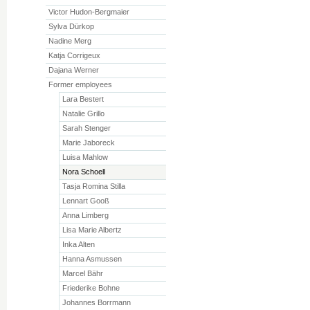
Victor Hudon-Bergmaier
Sylva Dürkop
Nadine Merg
Katja Corrigeux
Dajana Werner
Former employees
Lara Bestert
Natalie Grillo
Sarah Stenger
Marie Jaboreck
Luisa Mahlow
Nora Schoell
Tasja Romina Stilla
Lennart Gooß
Anna Limberg
Lisa Marie Albertz
Inka Alten
Hanna Asmussen
Marcel Bähr
Friederike Bohne
Johannes Borrmann