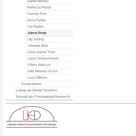
Danial Namazi
Rebecca Pfündl
Hannah Post
Anna Pumpe
Uta Radine
Jelena Renje
Lilly Söding
Johanna Stein
Clara-Sophie Thies
Laura Tomaschewski
Chiara Walczyk
Julia Wimmer-Gross
Luca Zillikens
Group photos
Ludwig lab (Model Systems)
Schmidt lab (Translational Research)