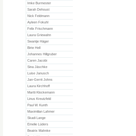
Imke Burmester
Sarah Dehoust
Nick Feldmann
Ayleen Fokuhl
Felix Frischmann
Laura Griewahn
Swantje Häger
Birte Hell
Johannes Hillgruber
Caren Jacobi
Sina Jäschke
Luise Janusch
Jan-Gerrit Johns
Laura Kirchhoff
Martti Klockemann
Linus Kreutzfeld
Paul W. Kunth
Maximilian Lahmer
Skadi Lange
Emelie Lüders
Beatrix Mahnke