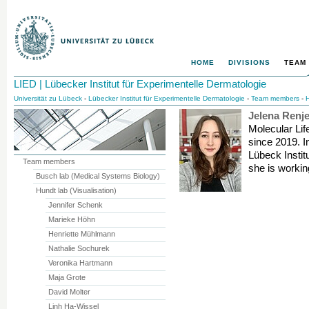
HOME
DIVISIONS
TEAM
LIED | Lübecker Institut für Experimentelle Dermatologie
Universität zu Lübeck
-
Lübecker Institut für Experimentelle Dermatologie
-
Team members
-
H
Jelena Renj
Molecular Lif
since 2019. I
Lübeck Instit
Team members
she is workin
Busch lab (Medical Systems Biology)
Hundt lab (Visualisation)
Jennifer Schenk
Marieke Höhn
Henriette Mühlmann
Nathalie Sochurek
Veronika Hartmann
Maja Grote
David Molter
Linh Ha-Wissel