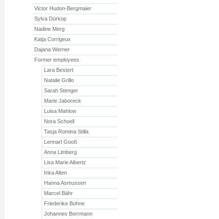
Victor Hudon-Bergmaier
Sylva Dürkop
Nadine Merg
Katja Corrigeux
Dajana Werner
Former employees
Lara Bestert
Natalie Grillo
Sarah Stenger
Marie Jaboreck
Luisa Mahlow
Nora Schoell
Tasja Romina Stilla
Lennart Gooß
Anna Limberg
Lisa Marie Albertz
Inka Alten
Hanna Asmussen
Marcel Bähr
Friederike Bohne
Johannes Borrmann